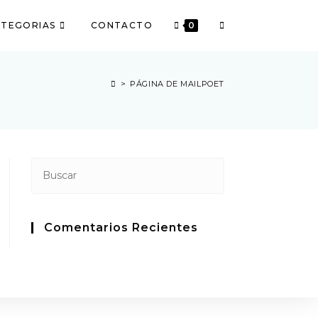
TEGORIAS
CONTACTO
0
írte aceptas nuestros términos y
es
>
PÁGINA DE MAILPOET
Comentarios Recientes