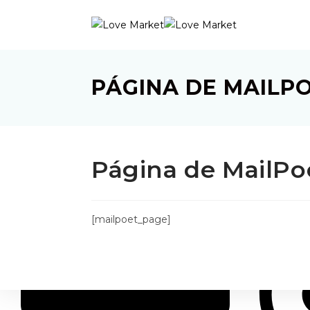
Contacto
PÁGINA DE MAILP
+54 299 606-6647
Página de MailPo
Seguimient
[mailpoet_page]