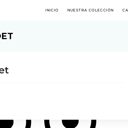
mismo!
INICIO
NUESTRA COLECCIÓN
CA
Metodos de Pago
Al suscrib
condicion
OET
et
Política de Cambio
o y Envio